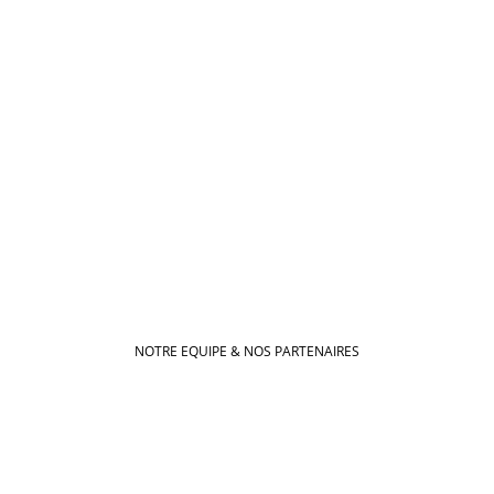
Après le verbe aimer, aider
est le plus beau verbe du
monde
NOTRE EQUIPE & NOS PARTENAIRES
O Cœur de la Rue
est une association
humanitaire de proximité engagée
contre la précarité alimentaire et
l’isolement social.