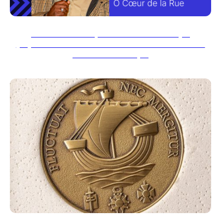
🏅 Lauréat du palmarès “Les 40 qui
(re)créent du lien” 2026 Institut Choiseul •
La Poste Groupe